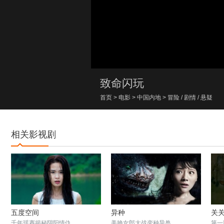
00:00/00:00
致命闪玩
首页
>
电影
>
中国内地
>
冒险
/
剧情
/
悬疑
相关影视剧
五度空间
异种
关
千年瑶赛揭秘阴阳情仇
美艳女郎大战变种异兽
第一