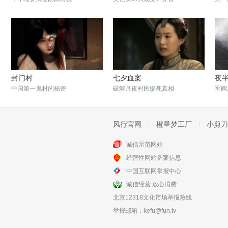
封门村
七夕血案
夜
中国第一鬼村的秘密
破解月夜村民惨死真相
军阀
风行官网
橙星梦工厂
小剪刀
诚信示范网站
经营性网站备案信息
悬崖
边缘行者
中国互联网举报中心
人心即悬崖 万事皆有果
任贤齐硬核反黑交锋任达华
诚信经营 放心消费
北京12318文化市场举报热线
举报邮箱：
kefu@fun.tv