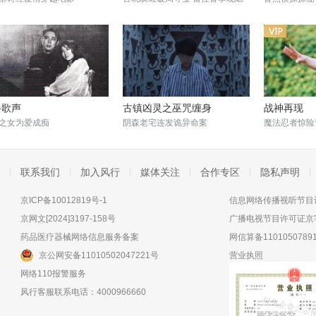
斗江湖
半歌声
古镇凶灵之巫咒缠身
战神再现
之女为爱成痴
阴森老宅连发诡异命案
魔法忍者惊险
联系我们
加入风行
媒体关注
合作专区
隐私声明
京ICP备10012819号-1
信息网络传播视听节目许
京网文[2024]3197-158号
广播电视节目许可证京字
药品医疗器械网络信息服务备案
网信算备11010507891
京公网安备11010502047221号
营业执照
网络110报警服务
风行客服联系电话：4000966660