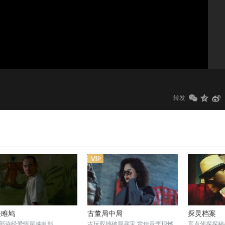
1.0x
标清
转发
关雎鸠
古董局中局
探灵档案
部诗经爱情穿越电影
古玩双雄破局寻宝 雷佳音李现燃
盲点侦探探秘