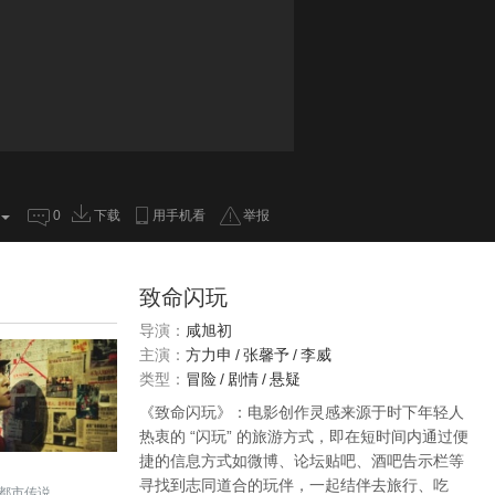
0
下载
用手机看
举报
致命闪玩
导演：
咸旭初
主演：
方力申
/
张馨予
/
李威
类型：
冒险
/
剧情
/
悬疑
《致命闪玩》：电影创作灵感来源于时下年轻人
热衷的 “闪玩” 的旅游方式，即在短时间内通过便
捷的信息方式如微博、论坛贴吧、酒吧告示栏等
寻找到志同道合的玩伴，一起结伴去旅行、吃
都市传说