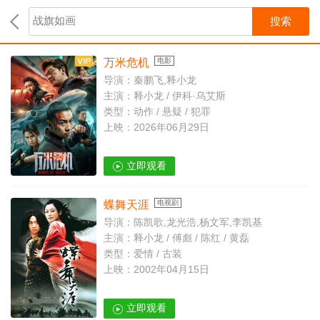
搜索
万米危机
电影
导演：秦鹏飞,释小龙
主演：释小龙 / 伊科·乌艾斯
类型：动作 / 悬疑 / 犯罪
上映：2026年06月29日
立即观看
蝶舞天涯
电视剧
导演：陈凯歌,龙光浩,杨文军,李凯基
主演：释小龙 / 傅彪 / 陈红 / 黄磊
类型：爱情 / 古装
上映：2002年04月15日
立即观看