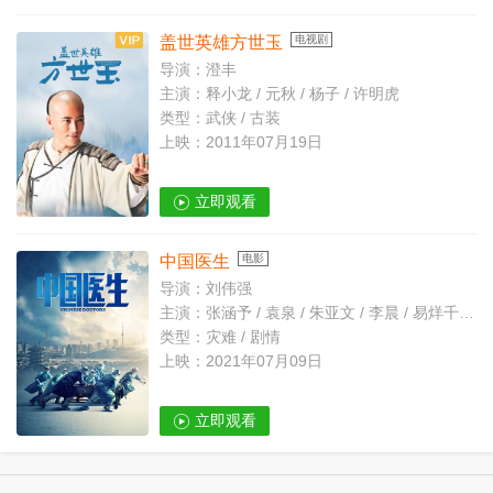
盖世英雄方世玉
电视剧
导演：澄丰
主演：释小龙 / 元秋 / 杨子 / 许明虎
类型：武侠 / 古装
上映：2011年07月19日
立即观看
中国医生
电影
导演：刘伟强
主演：张涵予 / 袁泉 / 朱亚文 / 李晨 / 易烊千玺 / 欧豪 / 周也 / 冯文娟 / 耿乐 / 梁大维 / 小爱 / 雅玫 / 杨祺如 / 叶禾 / 蒋林燕 / 梅婷 / 李沁 / 张天爱 / 宋佳 / 俞飞鸿 / 倪虹洁 / 冯绍峰 / 周笔畅 / 张颂文 / 张子枫 / 佟丽娅 / 谷嘉诚 / 刘威 / 刘佳 / 赵宁宇 / 王楷勝 / 余皑磊 / 黄璐 / 印小天 / 张嘉倪 / 释小龙 / 高戈 / 刘琳 / 来喜 / 万国鹏 / 王昭 / 石昊正
类型：灾难 / 剧情
上映：2021年07月09日
立即观看