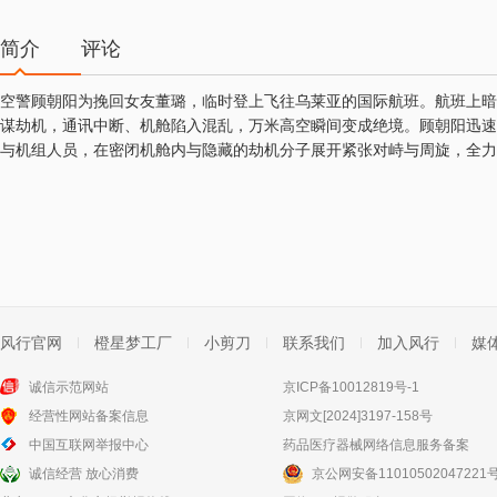
简介
评论
空警顾朝阳为挽回女友董璐，临时登上飞往乌莱亚的国际航班。航班上暗
谋劫机，通讯中断、机舱陷入混乱，万米高空瞬间变成绝境。顾朝阳迅速
与机组人员，在密闭机舱内与隐藏的劫机分子展开紧张对峙与周旋，全力
风行官网
橙星梦工厂
小剪刀
联系我们
加入风行
媒
诚信示范网站
京ICP备10012819号-1
经营性网站备案信息
京网文[2024]3197-158号
中国互联网举报中心
药品医疗器械网络信息服务备案
诚信经营 放心消费
京公网安备11010502047221