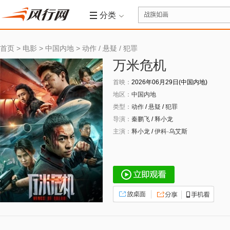
分类
首页
>
电影
>
中国内地
>
动作
/
悬疑
/
犯罪
万米危机
首映：
2026年06月29日(中国内地)
地区：
中国内地
类型：
动作
/
悬疑
/
犯罪
导演：
秦鹏飞
/
释小龙
主演：
释小龙
/
伊科·乌艾斯