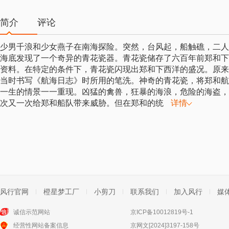
简介
评论
少男千浪和少女燕子在南海探险。突然，台风起，船触礁，二人
海底发现了一个奇异的青花瓷器。青花瓷储存了六百年前郑和下
资料。在特定的条件下，青花瓷闪现出郑和下西洋的盛况。原来
当时书写《航海日志》时所用的笔洗。神奇的青花瓷，将郑和航
一生的情景一一重现。凶猛的禽兽，狂暴的海浪，危险的海盗，
次又一次给郑和船队带来威胁。但在郑和的统
详情
风行官网
橙星梦工厂
小剪刀
联系我们
加入风行
媒
诚信示范网站
京ICP备10012819号-1
经营性网站备案信息
京网文[2024]3197-158号