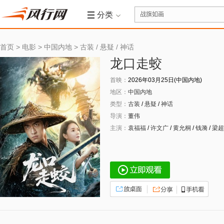
分类
首页
>
电影
>
中国内地
>
古装
/
悬疑
/
神话
龙口走蛟
首映：
2026年03月25日(中国内地)
地区：
中国内地
类型：
古装
/
悬疑
/
神话
导演：
董伟
主演：
袁福福
/
许文广
/
黄允桐
/
钱漪
/
梁超