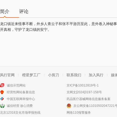
简介
评论
龙口镇近来怪事不断，外乡人青云子和张不平游历至此，意外卷入神秘事
开真相，守护了龙口镇的安宁。
风行官网
橙星梦工厂
小剪刀
联系我们
加入风行
媒
诚信示范网站
京ICP备10012819号-1
经营性网站备案信息
京网文[2024]3197-158号
中国互联网举报中心
药品医疗器械网络信息服务备案
诚信经营 放心消费
京公网安备11010502047221
北京12318文化市场举报热线
网络110报警服务