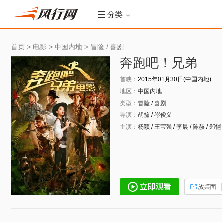
分类
首页
>
电影
>
中国内地
>
冒险
/
喜剧
奔跑吧！兄弟
首映：
2015年01月30日(中国内地)
地区：
中国内地
类型：
冒险
/
喜剧
导演：
胡笳
/
岑俊义
主演：
杨颖
/
王宝强
/
李晨
/
陈赫
/
郑恺