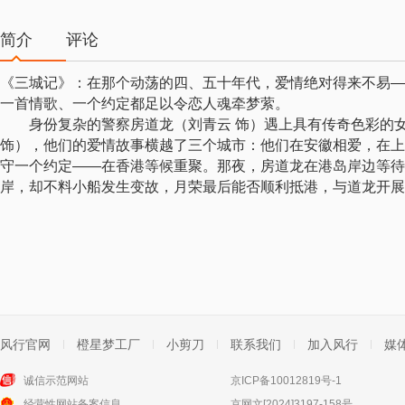
简介
评论
《三城记》：在那个动荡的四、五十年代，爱情绝对得来不易—
一首情歌、一个约定都足以令恋人魂牵梦萦。
身份复杂的警察房道龙（刘青云 饰）遇上具有传奇色彩的女
饰），他们的爱情故事横越了三个城市：他们在安徽相爱，在上
守一个约定——在香港等候重聚。那夜，房道龙在港岛岸边等待
岸，却不料小船发生变故，月荣最后能否顺利抵港，与道龙开
风行官网
橙星梦工厂
小剪刀
联系我们
加入风行
媒
诚信示范网站
京ICP备10012819号-1
经营性网站备案信息
京网文[2024]3197-158号