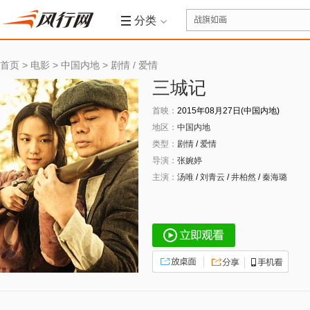
分类
首页
>
电影
>
中国内地
>
剧情
/
爱情
三城记
首映：
2015年08月27日(中国内地)
地区：
中国内地
类型：
剧情
/
爱情
导演：
张婉婷
主演：
汤唯
/
刘青云
/
井柏然
/
秦海璐