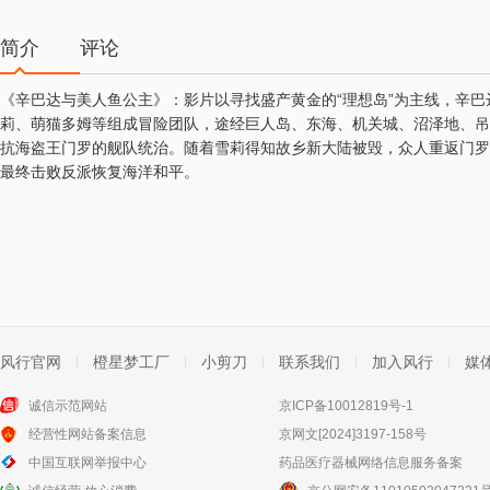
简介
评论
《辛巴达与美人鱼公主》：影片以寻找盛产黄金的“理想岛”为主线，辛巴
莉、萌猫多姆等组成冒险团队，途经巨人岛、东海、机关城、沼泽地、吊
抗海盗王门罗的舰队统治。随着雪莉得知故乡新大陆被毁，众人重返门罗
最终击败反派恢复海洋和平。
风行官网
橙星梦工厂
小剪刀
联系我们
加入风行
媒
诚信示范网站
京ICP备10012819号-1
经营性网站备案信息
京网文[2024]3197-158号
中国互联网举报中心
药品医疗器械网络信息服务备案