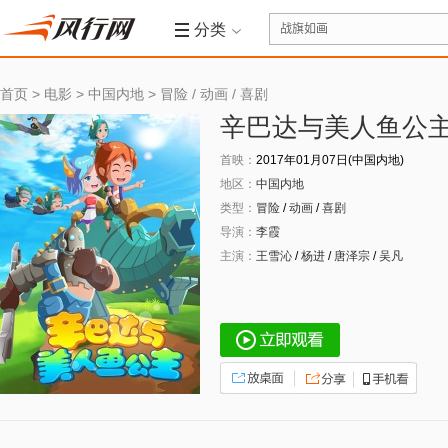
分类
首页
>
电影
>
中国内地
>
冒险
/
动画
/
喜剧
辛巴达与美人鱼公
首映：
2017年01月07日(中国内地)
地区：
中国内地
类型：
冒险
/
动画
/
喜剧
导演：
李霞
主演：
王雪沁
/
杨进
/
唐泽宗
/
吴凡