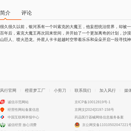
简介
评论
很久很久以前，银河系有一个叫索克的大魔王，他妄想统治世界，却被一
百年后，索克大魔王再次回来世间，并开始了一个更加离奇的计划，沙漠
山巨人、喷火恐龙。外星人卡卡超越时空带着乐乐和朵朵开启一段寻找神
风行官网
橙星梦工厂
小剪刀
联系我们
加入风行
媒
诚信示范网站
京ICP备10012819号-1
经营性网站备案信息
京网文[2024]3197-158号
中国互联网举报中心
药品医疗器械网络信息服务备案
诚信经营 放心消费
京公网安备11010502047221