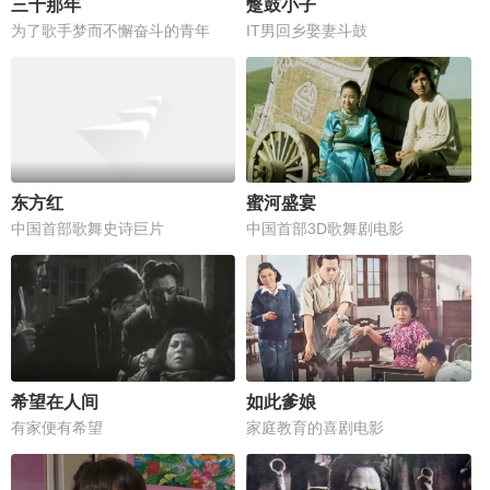
三十那年
蹩鼓小子
为了歌手梦而不懈奋斗的青年
IT男回乡娶妻斗鼓
东方红
蜜河盛宴
中国首部歌舞史诗巨片
中国首部3D歌舞剧电影
希望在人间
如此爹娘
有家便有希望
家庭教育的喜剧电影