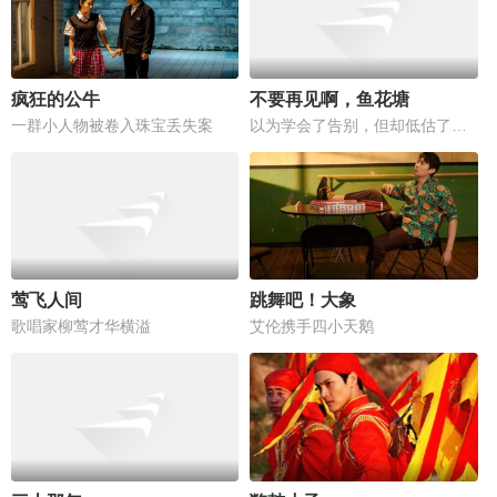
疯狂的公牛
不要再见啊，鱼花塘
一群小人物被卷入珠宝丢失案
以为学会了告别，但却低估了想念
莺飞人间
跳舞吧！大象
歌唱家柳莺才华横溢
艾伦携手四小天鹅