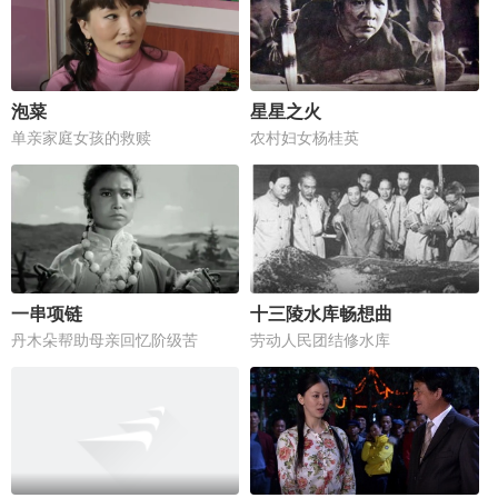
泡菜
星星之火
单亲家庭女孩的救赎
农村妇女杨桂英
一串项链
十三陵水库畅想曲
丹木朵帮助母亲回忆阶级苦
劳动人民团结修水库