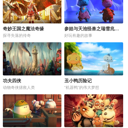
奇妙王国之魔法奇缘
参娃与天池怪兽之瑞雪兆丰年
探寻失落的传奇
好玩有趣的故事
功夫四侠
丑小鸭历险记
动物奇侠拯救人类
“机器鸭”的伟大梦想