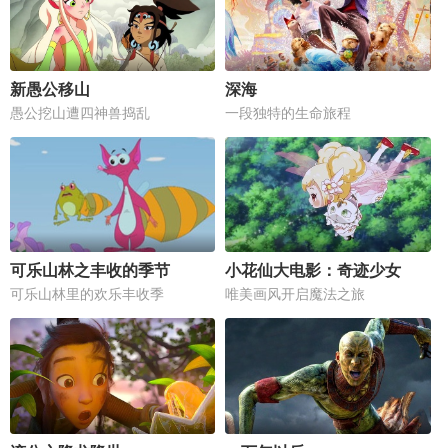
新愚公移山
深海
愚公挖山遭四神兽捣乱
一段独特的生命旅程
可乐山林之丰收的季节
小花仙大电影：奇迹少女
可乐山林里的欢乐丰收季
唯美画风开启魔法之旅