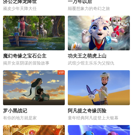
济公之降龙降世
一万年以后
顽皮少年天降大任
颠覆想象力的奇幻之旅
魔幻奇缘之宝石公主
功夫王之萌虎上山
揭开女巫阴谋的冒险故事
武馆少馆主乐乐为父报仇
罗小黑战记
阿凡提之奇缘历险
有你的地方就是家
童年经典阿凡提登上大银幕