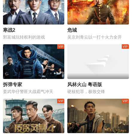
寒战2
危城
郭富城玩转权利的游戏
吴京刘青云以一打十火力全开
拆弹专家
风林火山 粤语版
姜武华仔警匪大战霸气冲天
硬核犯罪，极致交锋