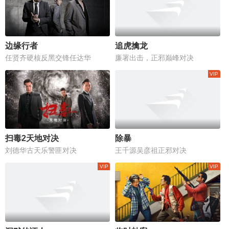
边缘行者
追虎擒龙
任贤齐硬核反黑交锋任达华
廉署出击，正邪巅峰对决
扫毒2天地对决
除暴
刘德华古天乐警匪对决
王千源吴彦祖正邪对决