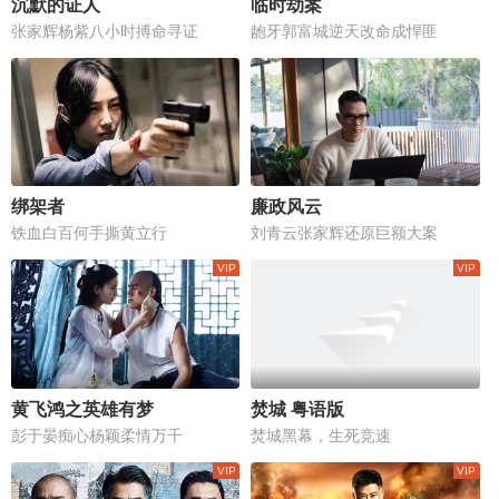
沉默的证人
临时劫案
张家辉杨紫八小时搏命寻证
龅牙郭富城逆天改命成悍匪
绑架者
廉政风云
铁血白百何手撕黄立行
刘青云张家辉还原巨额大案
黄飞鸿之英雄有梦
焚城 粤语版
彭于晏痴心杨颖柔情万千
焚城黑幕，生死竞速