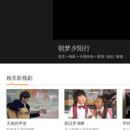
00:00/00:00
朝梦夕阳行
首页
>
电影
>
中国内地
>
剧情
/
励志
/
家庭
相关影视剧
天使的声音
跑过罗湖桥
寻
歌声是天使的翅膀
为上学跑过温情与感动
关公