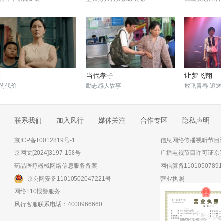
裂
当代孝子
让梦飞翔
的代价
励志感人故事
放飞青春 追
联系我们
加入风行
媒体关注
合作专区
隐私声明
京ICP备10012819号-1
信息网络传播视听节目许
京网文[2024]3197-158号
广播电视节目许可证京字
药品医疗器械网络信息服务备案
网信算备11010507891
京公网安备11010502047221号
营业执照
网络110报警服务
风行客服联系电话：4000966660