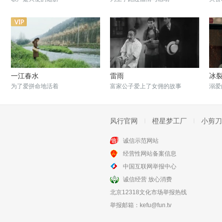
一江春水
雷雨
冰
为了爱拼命地活着
富家公子爱上了女佣的故事
溺爱
风行官网
橙星梦工厂
小剪刀
诚信示范网站
经营性网站备案信息
爸爸妈妈我爱你
老伴，让我们再爱一次
中国互联网举报中心
催泪感人的电影
空巢老人的生活
诚信经营 放心消费
北京12318文化市场举报热线
举报邮箱：
kefu@fun.tv