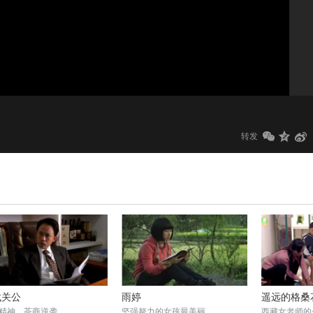
1.0x
标清
转发
找关公
雨婷
遥远的格桑
精神，茶商逆袭
坚强努力的女孩最美丽
西藏女老师的