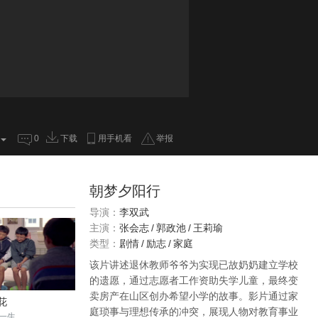
0
下载
用手机看
举报
朝梦夕阳行
导演：
李双武
主演：
张会志
/
郭政池
/
王莉瑜
类型：
剧情
/
励志
/
家庭
该片讲述退休教师爷爷为实现已故奶奶建立学校
的遗愿，通过志愿者工作资助失学儿童，最终变
卖房产在山区创办希望小学的故事。影片通过家
花
庭琐事与理想传承的冲突，展现人物对教育事业
一生