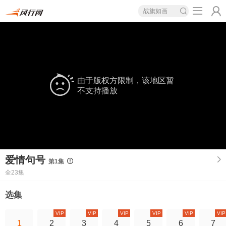
战旗如画
由于版权方限制，该地区暂
不支持播放
爱情句号
第1集
全23集
选集
VIP
VIP
VIP
VIP
VIP
VIP
1
2
3
4
5
6
7