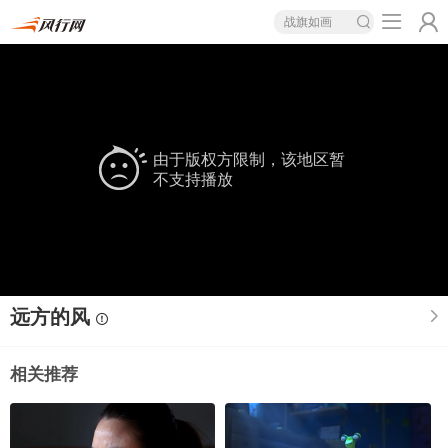
战旗如画
由于版权方限制，该地区暂
不支持播放
远方的风
相关推荐