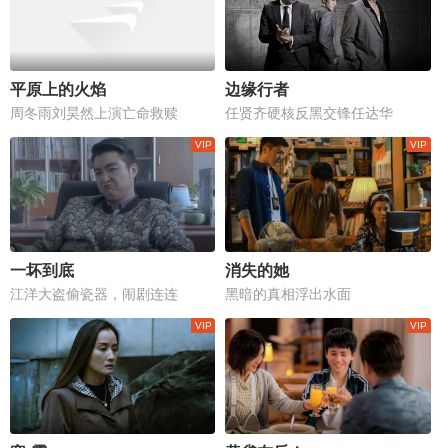
平原上的火焰
边缘行者
周冬雨刘昊然上演亡命救赎
任贤齐硬核反黑交锋任达华
一坏到底
消失的她
江洋大盗偷瓷器，闹剧连连
黑暗的真相浮出水面