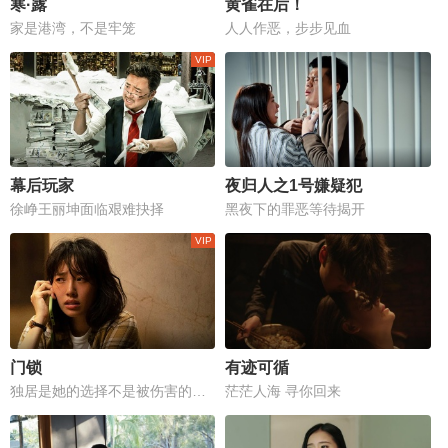
寒·露
黄雀在后！
家是港湾，不是牢笼
人人作恶，步步见血
幕后玩家
夜归人之1号嫌疑犯
徐峥王丽坤面临艰难抉择
黑夜下的罪恶等待揭开
门锁
有迹可循
独居是她的选择不是被伤害的理由
茫茫人海 寻你回来