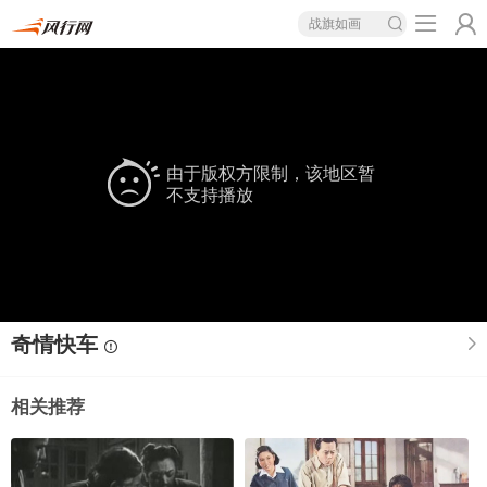
战旗如画
由于版权方限制，该地区暂
不支持播放
奇情快车
相关推荐