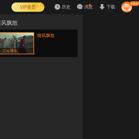
历史
消息
下载
随风飘散
随风飘散
正在播放