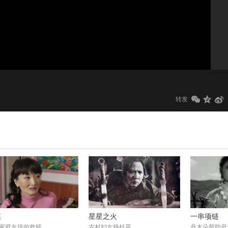
1.0x
标清
转发
菜
星星之火
一串项链
家庭女孩的救赎
农村妇女杨桂英
丹木朵帮助母