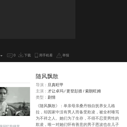
0
下载
用手机看
举报
随风飘散
导演：
旦真旺甲
主演：
才让卓玛
/
更登彭措
/
索朗旺姆
类型：
剧情
《随风飘散》：单亲母亲桑丹独自抚养女儿格
拉，却因家中没有男人而备受欺凌，被全村唾骂
为不祥之人。她们为了生存，不得不忍受男性的
欺凌，唯一对她们怀有善意的男子恩波也在儿子
亲回忆阶级苦