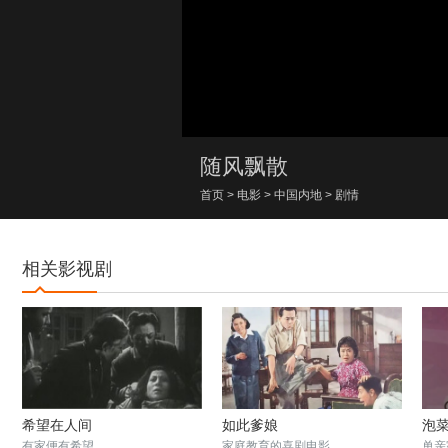
00:00/00:00
随风飘散
首页
>
电影
>
中国内地
>
剧情
相关影视剧
希望在人间
如此爹娘
泡
有家便有希望
家庭教育的喜剧电影
单亲