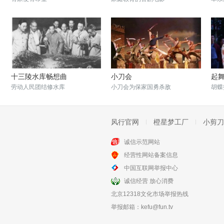
十三陵水库畅想曲
小刀会
起
劳动人民团结修水库
小刀会为保家国勇杀敌
胡蝶
风行官网
橙星梦工厂
小剪刀
诚信示范网站
经营性网站备案信息
阳光萌星社
人小志大
中国互联网举报中心
小朋友的音乐梦想
反映大跃进的儿童电影
诚信经营 放心消费
北京12318文化市场举报热线
举报邮箱：
kefu@fun.tv