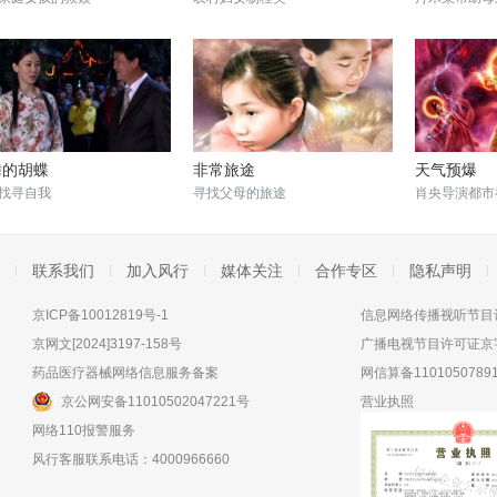
舞的胡蝶
非常旅途
天气预爆
找寻自我
寻找父母的旅途
肖央导演都市
联系我们
加入风行
媒体关注
合作专区
隐私声明
京ICP备10012819号-1
信息网络传播视听节目许
京网文[2024]3197-158号
广播电视节目许可证京字
药品医疗器械网络信息服务备案
网信算备11010507891
京公网安备11010502047221号
营业执照
网络110报警服务
风行客服联系电话：4000966660