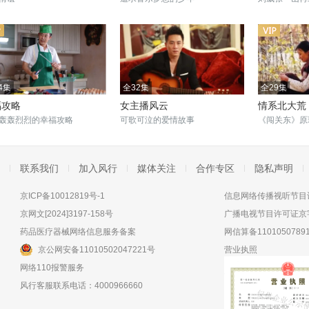
4集
全32集
全29集
福攻略
女主播风云
情系北大荒
轰轰烈烈的幸福攻略
可歌可泣的爱情故事
《闯关东》原
联系我们
加入风行
媒体关注
合作专区
隐私声明
京ICP备10012819号-1
信息网络传播视听节目许
京网文[2024]3197-158号
广播电视节目许可证京字
药品医疗器械网络信息服务备案
网信算备11010507891
京公网安备11010502047221号
营业执照
网络110报警服务
风行客服联系电话：4000966660