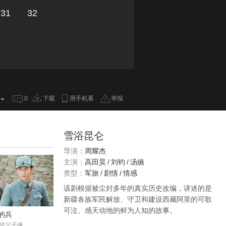
31
32
0
下载
用手机看
举报
雪浴昆仑
导演：
周耀杰
主演：
高田昊
/
刘钧
/
汤嬿
类型：
军旅
/
剧情
/
情感
该剧根据被尘封多年的真实历史改编，讲述的是
新疆各族军民解放、守卫和建设西藏阿里的可歌
可泣、感天动地的鲜为人知的故事。
的兵
续父子缘