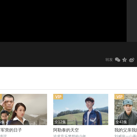
1.0x
标清
转发
0集
全12集
全43集
开军营的日子
阿勒泰的天空
我的父亲我
情谊
追求音乐梦想的少年
刘威张一山再