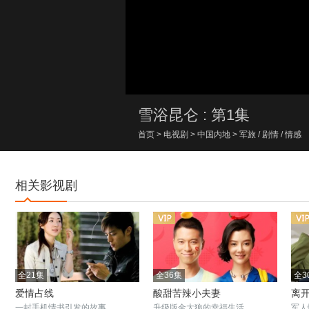
00:00/00:00
雪浴昆仑 : 第1集
首页
>
电视剧
>
中国内地
>
军旅
/
剧情
/
情感
相关影视剧
全21集
全36集
全3
爱情占线
酸甜苦辣小夫妻
离
一封手机情书引发的故事
升级版金太狼的幸福生活
军人