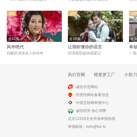
全41集
全36集
全3
风华绝代
让我听懂你的语言
幸
刘晓庆演绎女人的传奇
邱泽西双版纳遇爱记
一场
风行官网
橙星梦工厂
小剪刀
诚信示范网站
更新至20集
全36集
经营性网站备案信息
布尔什维克兄弟
风雨桃花镇
中国互联网举报中心
《亮剑》李幼斌年轻作品
柔弱少爷扛起家族荣誉
诚信经营 放心消费
北京12318文化市场举报热线
举报邮箱：
kefu@fun.tv