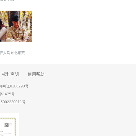
班人马东北拓荒
权利声明
使用帮助
可证0108290号
1475号
5002220011号