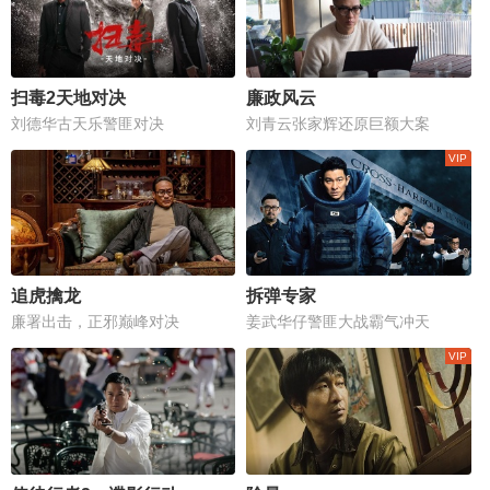
扫毒2天地对决
廉政风云
刘德华古天乐警匪对决
刘青云张家辉还原巨额大案
追虎擒龙
拆弹专家
廉署出击，正邪巅峰对决
姜武华仔警匪大战霸气冲天