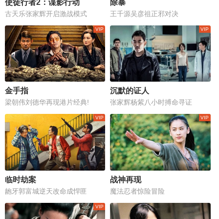
使徒行者2：谍影行动
除暴
古天乐张家辉开启激战模式
王千源吴彦祖正邪对决
金手指
沉默的证人
梁朝伟刘德华再现港片经典!
张家辉杨紫八小时搏命寻证
临时劫案
战神再现
龅牙郭富城逆天改命成悍匪
魔法忍者惊险冒险