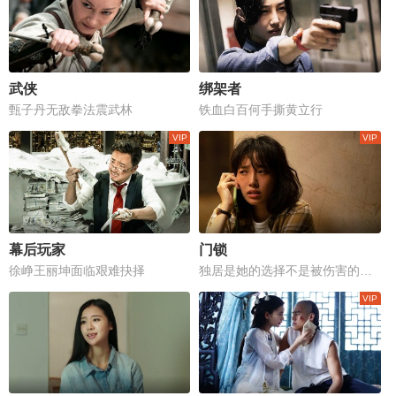
武侠
绑架者
甄子丹无敌拳法震武林
铁血白百何手撕黄立行
幕后玩家
门锁
徐峥王丽坤面临艰难抉择
独居是她的选择不是被伤害的理由