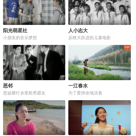
阳光萌星社
人小志大
小朋友的音乐梦想
反映大跃进的儿童电影
恶邻
一江春水
恶徒横行乡里欺男霸女
为了爱拼命地活着