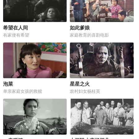
希望在人间
如此爹娘
有家便有希望
家庭教育的喜剧电影
泡菜
星星之火
单亲家庭女孩的救赎
农村妇女杨桂英