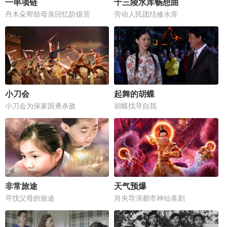
一串项链
十三陵水库畅想曲
丹木朵帮助母亲回忆阶级苦
劳动人民团结修水库
小刀会
起舞的胡蝶
小刀会为保家国勇杀敌
胡蝶找寻自我
非常旅途
天气预爆
寻找父母的旅途
肖央导演都市神仙喜剧