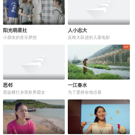
阳光萌星社
人小志大
小朋友的音乐梦想
反映大跃进的儿童电影
恶邻
一江春水
恶徒横行乡里欺男霸女
为了爱拼命地活着