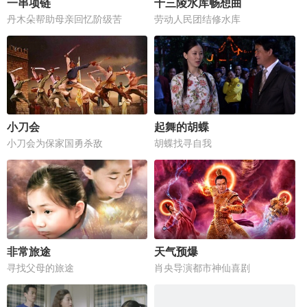
一串项链
十三陵水库畅想曲
丹木朵帮助母亲回忆阶级苦
劳动人民团结修水库
小刀会
起舞的胡蝶
小刀会为保家国勇杀敌
胡蝶找寻自我
非常旅途
天气预爆
寻找父母的旅途
肖央导演都市神仙喜剧