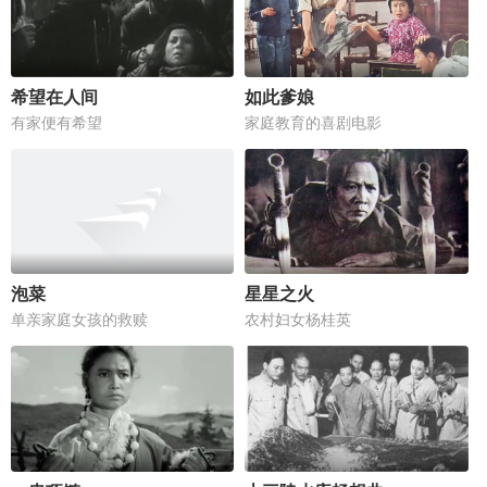
希望在人间
如此爹娘
有家便有希望
家庭教育的喜剧电影
泡菜
星星之火
单亲家庭女孩的救赎
农村妇女杨桂英