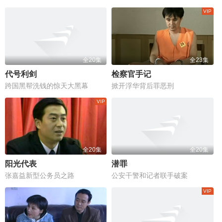
全20集
全23集
代号利剑
检察官手记
跨国黑帮洗钱的惊天大黑幕
掀开浮华背后罪恶刑
全20集
全20集
阳光代表
潜罪
张嘉益新型公务员之路
公安干警和记者联手破案