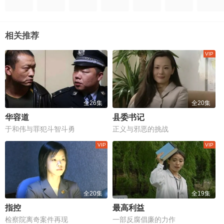
相关推荐
全26集
全20集
华容道
县委书记
于和伟与罪犯斗智斗勇
正义与邪恶的挑战
全20集
全19集
指控
最高利益
检察院离奇案件再现
一部反腐倡廉的力作