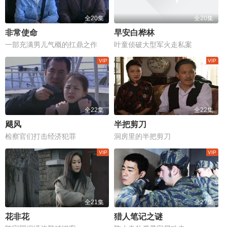
全20集
全20集
非常使命
早安白桦林
一部充满男儿气概的扛鼎之作
叶童侦破大型军火走私案
全22集
全22集
飓风
半把剪刀
检察官们打击经济犯罪
洞房里的半把剪刀
全21集
全27集
花非花
猎人笔记之谜