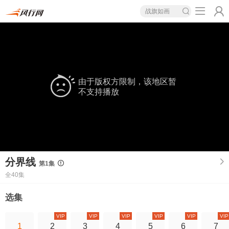
战旗如画
由于版权方限制，该地区暂
不支持播放
分界线
第1集
全40集
选集
VIP
VIP
VIP
VIP
VIP
VIP
1
2
3
4
5
6
7