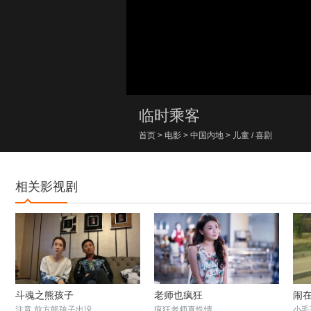
00:00/00:00
临时乘客
首页
>
电影
>
中国内地
>
儿童
/
喜剧
相关影视剧
斗魂之熊孩子
老师也疯狂
闹
注意 前方熊孩子出没
疯狂老师真性情
小毛