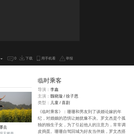
0
下载
用手机看
举报
临时乘客
导演：
李鑫
主演：
魏晓璇
/
徐子恩
类型：
儿童
/
喜剧
《临时乘客》：珊珊和男友到了谈婚论嫁的年
纪，对婚姻的恐惧让她犹豫不决。罗文杰是个孤
独的独生子女，为了引起他人的注意力，常常调
哪去
皮捣蛋。珊珊自驾回城为好友当伴娘，罗文杰搭
现天籁声