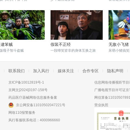
兴逮笨贼
假装不正经
无敌小飞猪
版嘎子智斗盗贼
一段啼笑皆非的身体互换之旅
呆萌小猪搞笑
联系我们
加入风行
媒体关注
合作专区
隐私声明
京ICP备10012819号-1
信息网络传播视听节目许
京网文[2024]3197-158号
广播电视节目许可证京字
药品医疗器械网络信息服务备案
网信算备11010507891
京公网安备11010502047221号
营业执照
网络110报警服务
风行客服联系电话：4000966660