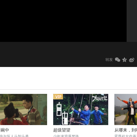
1.0x
标清
转发
在碗中
超级望望
从哪来，到
孩与坏人斗智斗勇
少年速滑逐梦路
霍尊处女作再