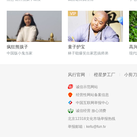
疯狂熊孩子
童子护宝
高
中国版小鬼当家
林子聪爆笑出家恶搞师弟
现代
风行官网
橙星梦工厂
小剪刀
诚信示范网站
经营性网站备案信息
假日总动员
超萌特攻
中国互联网举报中心
一群8、9岁孩子的假期冒险
智斗笨贼 笑料百出
诚信经营 放心消费
北京12318文化市场举报热线
举报邮箱：
kefu@fun.tv