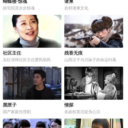
蝴蝶楼·惊魂
请柬
凶宅招灵步步惊魂
农村请柬文化
社区主任
残香无痕
岳红演绎社区主任爱民助民
山西汉子与川妹子的命运纠葛
黑匣子
情探
国产家庭伦理剧
名妓桂英活捉负心汉