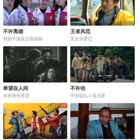
不许离婚
王者风范
熊孩子挽救父母婚姻
美女求爱记
希望在人间
不许动
有家便有希望
中国版红小鬼当家