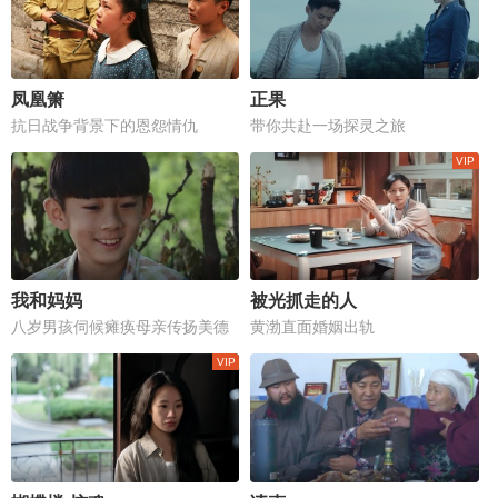
凤凰箫
正果
抗日战争背景下的恩怨情仇
带你共赴一场探灵之旅
我和妈妈
被光抓走的人
八岁男孩伺候瘫痪母亲传扬美德
黄渤直面婚姻出轨