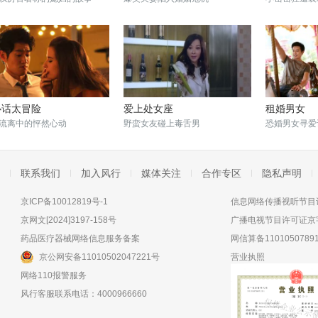
心话太冒险
爱上处女座
租婚男女
流离中的怦然心动
野蛮女友碰上毒舌男
恐婚男女寻爱
联系我们
加入风行
媒体关注
合作专区
隐私声明
京ICP备10012819号-1
信息网络传播视听节目许
京网文[2024]3197-158号
广播电视节目许可证京字
药品医疗器械网络信息服务备案
网信算备11010507891
京公网安备11010502047221号
营业执照
网络110报警服务
风行客服联系电话：4000966660