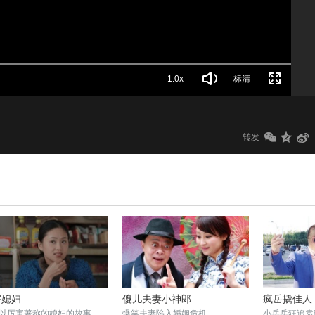
1.0x
标清
转发
害媳妇
傻儿夫妻小神郎
疯岳撬佳人
以厉害著称的媳妇的故事
爆笑夫妻陷入婚姻危机
小岳岳狂追袁