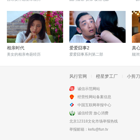
相亲时代
爱爱囧事2
真
美女的相亲奇葩经历
爱爱囧事系列第二部
颠沛
风行官网
橙星梦工厂
小剪刀
诚信示范网站
经营性网站备案信息
摇滚水果
33号公路
中国互联网举报中心
少女追梦音乐风雨路
三亚旅游相亲电影
诚信经营 放心消费
北京12318文化市场举报热线
举报邮箱：
kefu@fun.tv