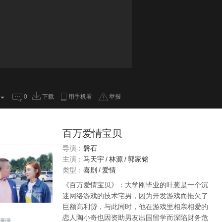
0
下载
用手机看
举报
百万爱情宝贝
导演：
磐石
主演：
马天宇
/
林源
/
郭家铭
类型：
喜剧
/
爱情
《百万爱情宝贝》：大学刚毕业的叶葱是一个沉
迷网络游戏的技术宅男，因为开发游戏而拖欠了
巨额高利贷，与此同时，他在游戏里相亲相爱的
恋人陶小奇也因资助男友出国留学而深陷财务危
珊珊