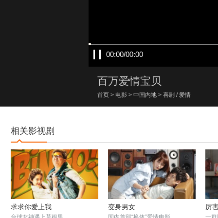
00:00/00:00
百万爱情宝贝
首页
>
电影
>
中国内地
>
喜剧
/
爱情
相关影视剧
求求你爱上我
变身男女
厉
台球女神遇上草根男
国内首部“换体”爱情电影
一群