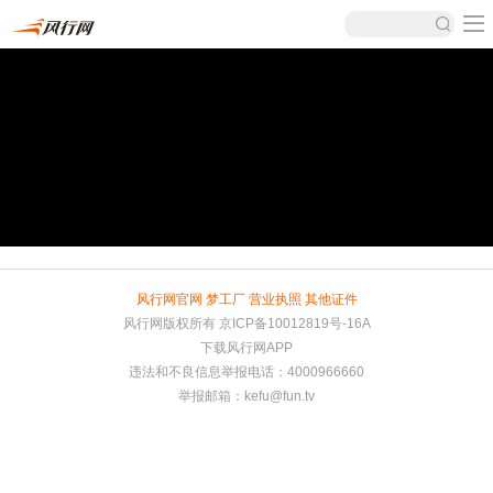
风行网官网
梦工厂
营业执照
其他证件
风行网版权所有
京ICP备10012819号-16A
下载风行网APP
违法和不良信息举报电话：4000966660
举报邮箱：
kefu@fun.tv