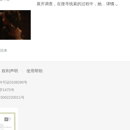
展开调查，在搜寻线索的过程中，她...
详情
你回来
权利声明
使用帮助
可证0108290号
1475号
5002220011号