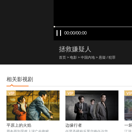
00:00/00:00
拯救嫌疑人
首页
>
电影
>
中国内地
>
悬疑
/
犯罪
相关影视剧
平原上的火焰
边缘行者
一
周冬雨刘昊然上演亡命救赎
任贤齐硬核反黑交锋任达华
江洋