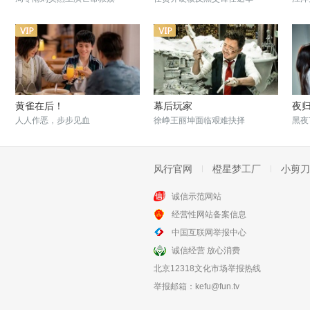
黄雀在后！
幕后玩家
夜
人人作恶，步步见血
徐峥王丽坤面临艰难抉择
黑夜
风行官网
橙星梦工厂
小剪刀
诚信示范网站
经营性网站备案信息
廉政风云
恐怖爱情故事之死亡公路
中国互联网举报中心
刘青云张家辉还原巨额大案
恐怖悬疑公路惊魂
诚信经营 放心消费
北京12318文化市场举报热线
举报邮箱：
kefu@fun.tv