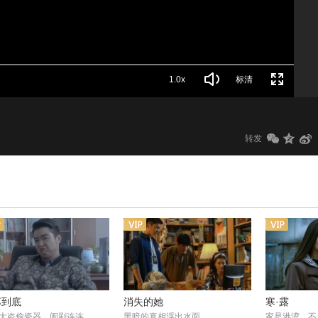
1.0x
标清
转发
坏到底
消失的她
寒·露
大盗偷瓷器，闹剧连连
黑暗的真相浮出水面
家是港湾，不