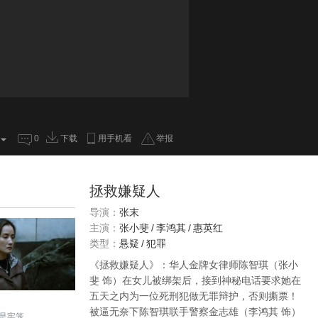
0
下载
用手机看
举报
拯救嫌疑人
导演：
张末
主演：
张小斐
/
李鸿其
/
惠英红
类型：
悬疑
/
犯罪
《拯救嫌疑人》：华人金牌女律师陈智琪（张小
斐 饰）在女儿被绑架后，接到神秘电话要求她在
五天之内为一位死刑犯做无罪辩护，否则撕票！
被逼无奈下陈智琪联手警察金志雄（李鸿其 饰）
是牢笼