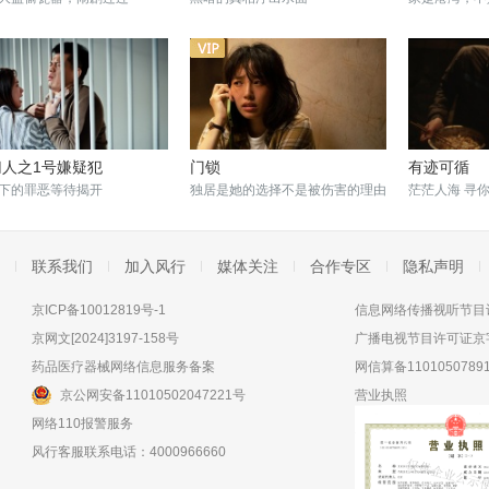
归人之1号嫌疑犯
门锁
有迹可循
下的罪恶等待揭开
独居是她的选择不是被伤害的理由
茫茫人海 寻
联系我们
加入风行
媒体关注
合作专区
隐私声明
京ICP备10012819号-1
信息网络传播视听节目许
京网文[2024]3197-158号
广播电视节目许可证京字
药品医疗器械网络信息服务备案
网信算备11010507891
京公网安备11010502047221号
营业执照
网络110报警服务
风行客服联系电话：4000966660