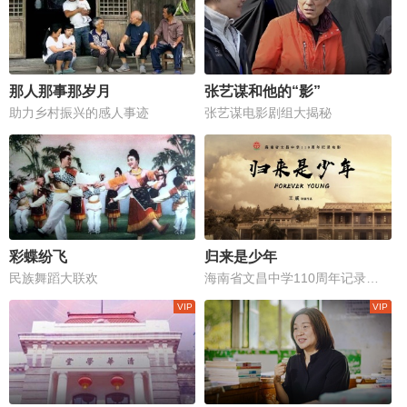
那人那事那岁月
张艺谋和他的“影”
助力乡村振兴的感人事迹
张艺谋电影剧组大揭秘
彩蝶纷飞
归来是少年
民族舞蹈大联欢
海南省文昌中学110周年记录电影