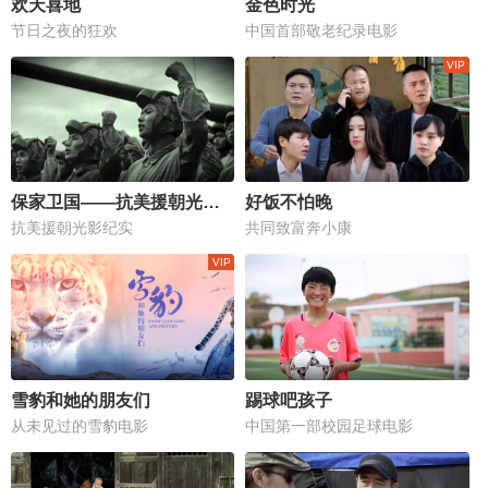
欢天喜地
金色时光
节日之夜的狂欢
中国首部敬老纪录电影
保家卫国——抗美援朝光影纪实
好饭不怕晚
抗美援朝光影纪实
共同致富奔小康
雪豹和她的朋友们
踢球吧孩子
从未见过的雪豹电影
中国第一部校园足球电影