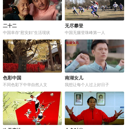
二十二
无尽攀登
中国幸存“慰安妇”生活现状
中国无腿登珠峰第一人
色彩中国
南湖女儿
不同色彩下中华自然人文
我想让每个人过上好日子