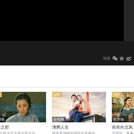
1.0x
标清
转发
3集
全40集
全38集
秦之腔
沸腾人生
依依向北风
之腔大悲大喜大苦大乐
韩东君演绎中国汽车发展史
北风吹，青春