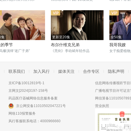
0集
更新至20集
全50集
烂的季节
布尔什维克兄弟
我哥我嫂
马藜演绎“老厂子弟”
《亮剑》李幼斌年轻作品
女子痴爱植物
联系我们
加入风行
媒体关注
合作专区
隐私声明
京ICP备10012819号-1
信息网络传播视听节目许
京网文[2024]3197-158号
广播电视节目许可证京字
药品医疗器械网络信息服务备案
网信算备11010507891
京公网安备11010502047221号
营业执照
网络110报警服务
风行客服联系电话：4000966660