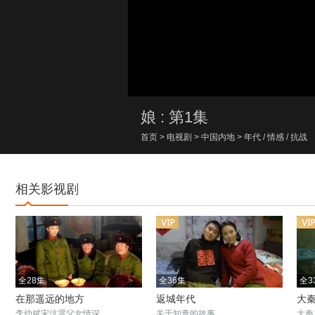
00:00/00:00
娘 : 第1集
首页
>
电视剧
>
中国内地
>
年代
/
情感
/
抗战
相关影视剧
全28集
全36集
全3
在那遥远的地方
返城年代
大
李幼斌宋汶霏父女情深
关于知青的故事
大秦