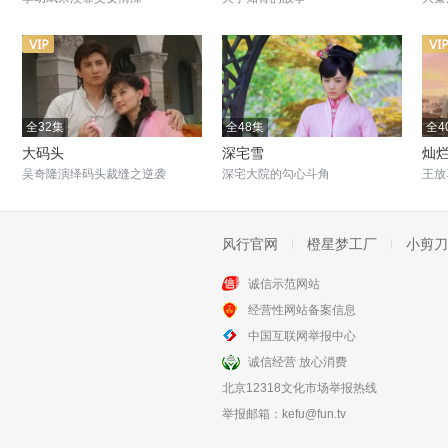
全32集
全48集
全4
大码头
深宅雪
灿
吴奇隆演绎码头裁缝之逆袭
深宅大院的勾心斗角
王放
风行官网
橙星梦工厂
小剪刀
诚信示范网站
全27集
全46集
经营性网站备案信息
梦断乐缘堂
田姐辣妹
中国互联网举报中心
江南古镇的民生故事
蒋勤勤上演女版“老炮儿”
诚信经营 放心消费
北京12318文化市场举报热线
举报邮箱：
kefu@fun.tv