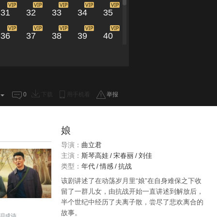
31
32
33
34
35
36
37
38
39
40
41
42
43
44
45
46
47
48
49
50
0
下载
用手机看
举报
娘
导演：
曲立君
主演：
斯琴高娃
/
宋春丽
/
刘佳
类型：
年代
/
情感
/
抗战
该剧讲述了在动荡岁月里“娘”在自身难保之下收
留了一群儿女，由抗战开始一直讲述到解放后，
半个世纪中经历了夫离子散，尝尽了悲欢离合的
故事。
泪成诗