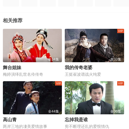
相关推荐
全34集
全33集
舞台姐妹
我的传奇老婆
梅婷演绎乱世名伶传奇
王挺崔波谱战火纯爱
全44集
全30集
高山青
忘掉我是谁
两岸三地的凄美爱情故事
剪不断理还乱的爱恨情仇