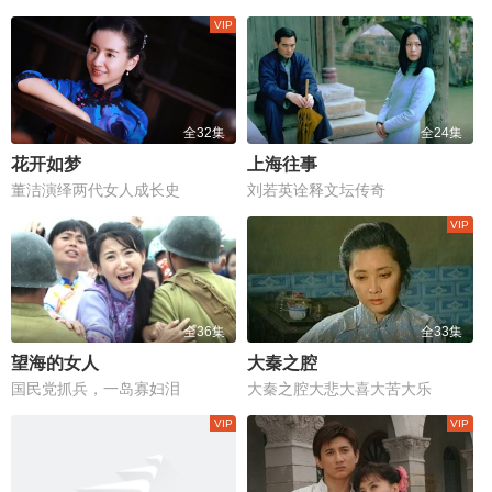
全32集
全24集
花开如梦
上海往事
董洁演绎两代女人成长史
刘若英诠释文坛传奇
全36集
全33集
望海的女人
大秦之腔
国民党抓兵，一岛寡妇泪
大秦之腔大悲大喜大苦大乐