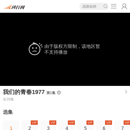
战旗如画
由于版权方限制，该地区暂
不支持播放
我们的青春1977
第1集
全28集
选集
VIP
VIP
VIP
VIP
VIP
VIP
1
2
3
4
5
6
7