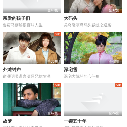
全40集
全32集
亲爱的孩子们
大码头
鲁诺马藜解锁百味人生
吴奇隆演绎码头裁缝之逆袭
全36集
全48集
外滩钟声
深宅雪
俞灏明吴谨言演绎兄妹情深
深宅大院的勾心斗角
全42集
全24集
故梦
一锁五十年