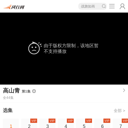
战旗如画
由于版权方限制，该地区暂
不支持播放
高山青
第1集
全44集
选集
全部 >
VIP
VIP
VIP
VIP
VIP
VIP
1
2
3
4
5
6
7