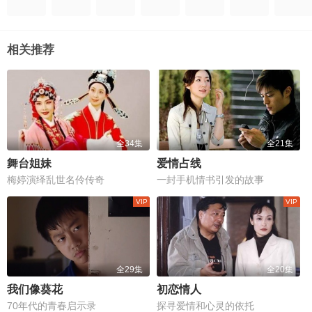
相关推荐
全34集
全21集
舞台姐妹
爱情占线
梅婷演绎乱世名伶传奇
一封手机情书引发的故事
全29集
全20集
我们像葵花
初恋情人
70年代的青春启示录
探寻爱情和心灵的依托