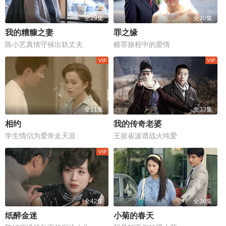
全29集
全30集
我的糟糠之妻
罪之缘
陈小艺真情守候出轨丈夫
赎罪旅程中的爱情
全11集
全33集
相约
我的传奇老婆
学生情侣为爱奔走天涯
王挺崔波谱战火纯爱
全42集
全36集
纸醉金迷
小菊的春天