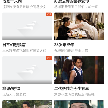
他是一只狗
好想去你的世界爱你
流浪狗变身男孩暗护问题少女
感谢那些看透了我们，却一直陪在我们身边的人。
日常幻想指南
28岁未成年
王彦霖焦俊艳超现实爆笑之旅
倪妮情陷霍建华王大陆
非诚勿扰3
二代妖精之今生有幸
见新人，聚老友
刘亦菲放飞自我狂追冯绍峰