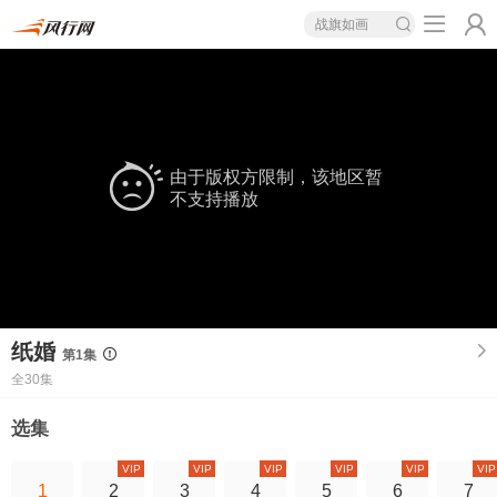
战旗如画
由于版权方限制，该地区暂
不支持播放
纸婚
第1集
全30集
选集
VIP
VIP
VIP
VIP
VIP
VIP
1
2
3
4
5
6
7