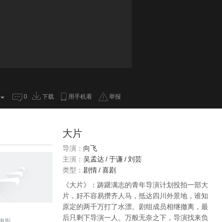
0
下载
用手机看
举报
大片
导演：
向飞
主演：
吴孟达
/
于谦
/
刘芸
类型：
剧情
/
喜剧
《大片》：踌躇满志的青年导演计划投拍一部大
片，好不容易攒齐人马，抵达四川外景地，谁知
原定的两千万打了水漂。剧组成员相继撤离，最
后只剩下导演一人。万般无奈之下，导演找来负
电影