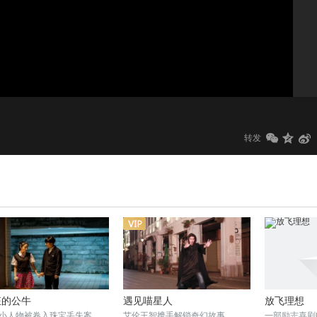
1.0x
标清
转发
狂的公牛
遇见喵星人
放飞理想
小人物被卷入珠宝丢失案
艾伦王智携手解锁奇幻故事
一部励志喜剧