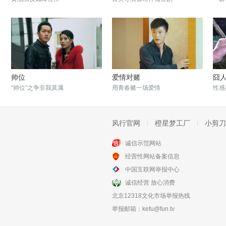
帅位
爱情对赌
囧
“帅位”之争非我莫属
用青春赌一场爱情
性感
风行官网
橙星梦工厂
小剪刀
诚信示范网站
经营性网站备案信息
悬崖
何帅的爱情
中国互联网举报中心
人心即悬崖 万事皆有果
何帅找到佳丽奔向爱情
诚信经营 放心消费
北京12318文化市场举报热线
举报邮箱：
kefu@fun.tv