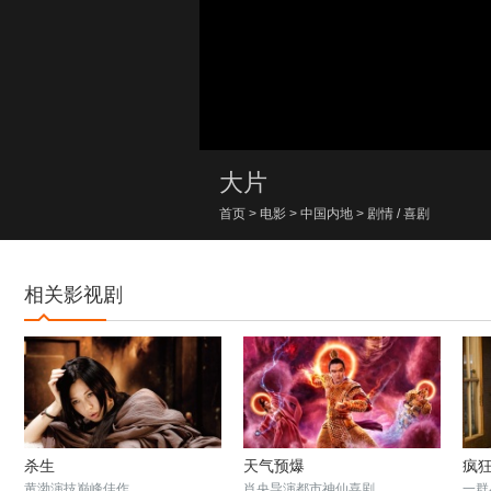
00:00/00:00
大片
首页
>
电影
>
中国内地
>
剧情
/
喜剧
相关影视剧
杀生
天气预爆
疯
黄渤演技巅峰佳作
肖央导演都市神仙喜剧
一群