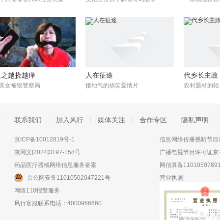
人之越挠越痒
人在征途
代乡长主政
美女被锁警察局
接地气的搞笑爱情片
农村题材的轻
联系我们
加入风行
媒体关注
合作专区
隐私声明
京ICP备10012819号-1
信息网络传播视听节目许
京网文[2024]3197-158号
广播电视节目许可证京字
药品医疗器械网络信息服务备案
网信算备11010507891
京公网安备11010502047221号
营业执照
网络110报警服务
风行客服联系电话：4000966660