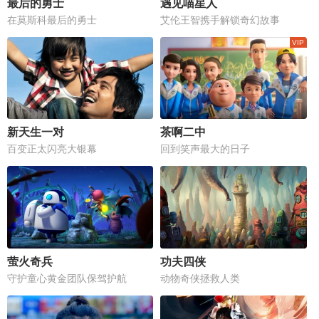
最后的勇士
遇见喵星人
在莫斯科最后的勇士
艾伦王智携手解锁奇幻故事
新天生一对
茶啊二中
百变正太闪亮大银幕
回到笑声最大的日子
萤火奇兵
功夫四侠
守护童心黄金团队保驾护航
动物奇侠拯救人类