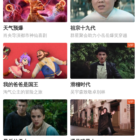
天气预爆
祖宗十九代
肖央导演都市神仙喜剧
群星聚会助力小岳岳爆笑穿越
我的爸爸是国王
滑稽时代
淘气公主的冒险之旅
吴宇森致敬卓别林