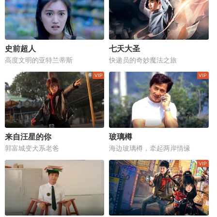
史前超人
七天大圣
高度文明的亚特兰蒂斯
快递员的奇妙魔法之旅
来自汪星的你
玻璃樽
郭富城变犬系老爸
海边玻璃樽，牵起两岸情缘