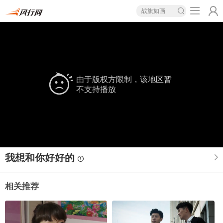
战旗如画
由于版权方限制，该地区暂
不支持播放
我想和你好好的
相关推荐