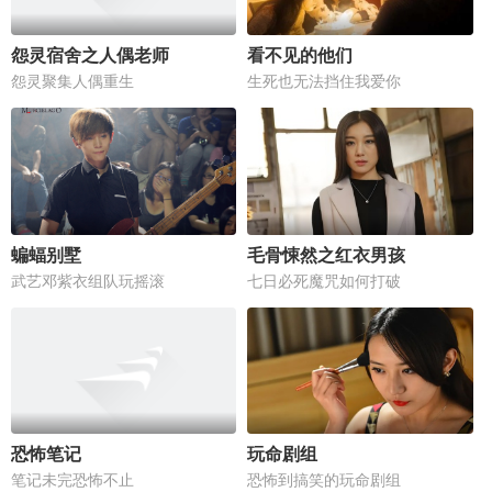
怨灵宿舍之人偶老师
看不见的他们
怨灵聚集人偶重生
生死也无法挡住我爱你
蝙蝠别墅
毛骨悚然之红衣男孩
武艺邓紫衣组队玩摇滚
七日必死魔咒如何打破
恐怖笔记
玩命剧组
笔记未完恐怖不止
恐怖到搞笑的玩命剧组