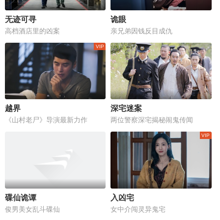
无迹可寻
诡眼
高档酒店里的凶案
亲兄弟因钱反目成仇
越界
深宅迷案
《山村老尸》导演最新力作
两位警察深宅揭秘闹鬼传闻
碟仙诡谭
入凶宅
俊男美女乱斗碟仙
女中介闯灵异鬼宅