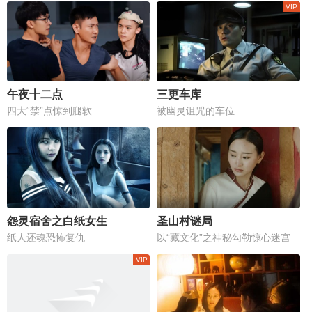
午夜十二点
三更车库
四大“禁”点惊到腿软
被幽灵诅咒的车位
怨灵宿舍之白纸女生
圣山村谜局
纸人还魂恐怖复仇
以“藏文化”之神秘勾勒惊心迷宫