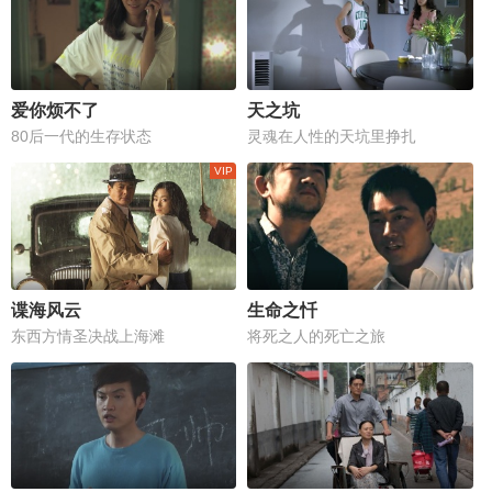
爱你烦不了
天之坑
80后一代的生存状态
灵魂在人性的天坑里挣扎
谍海风云
生命之忏
东西方情圣决战上海滩
将死之人的死亡之旅