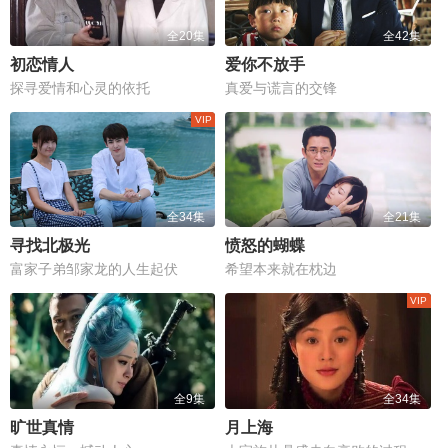
全20集
全42集
初恋情人
爱你不放手
探寻爱情和心灵的依托
真爱与谎言的交锋
全34集
全21集
寻找北极光
愤怒的蝴蝶
富家子弟邹家龙的人生起伏
希望本来就在枕边
全9集
全34集
旷世真情
月上海