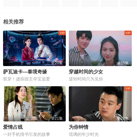
相关推荐
全20集
全15集
萨瓦迪卡—泰境奇缘
穿越时间的少女
双穿！虚拟宿主夺宝追爱
逆转时间只为见你
全21集
全22集
爱情占线
为你钟情
一封手机情书引发的故事
琉璃的年少时光