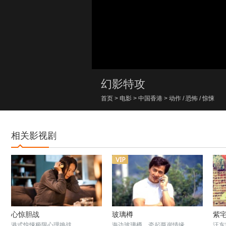
00:00/00:00
幻影特攻
首页
>
电影
>
中国香港
>
动作
/
恐怖
/
惊悚
相关影视剧
心惊胆战
玻璃樽
紫
港式惊悚极限心理挑战
海边玻璃樽，牵起两岸情缘
汪东