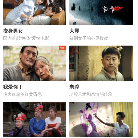
变身男女
大霞
国内首部“换体”爱情电影
获刑女子的心灵救赎
我爱你！
老腔
倪大红惠英红黄昏恋
老腔艺术和亲情的传承