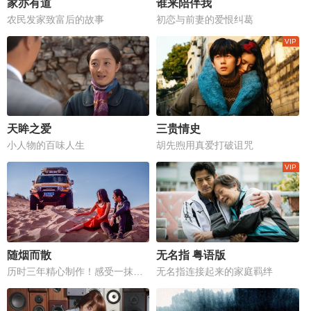
家亦有道
谁来陪伴我
农民发家致富后的故事
初恋与前妻的爱恨纠葛
天眸之爱
三贵情史
小人物的百味人生
胡先煦用真爱打破诅咒
随烟而散
无名指 粤语版
历时三年精心制作！感受一抹真挚与纯粹
无名指连接起来的家庭羁绊