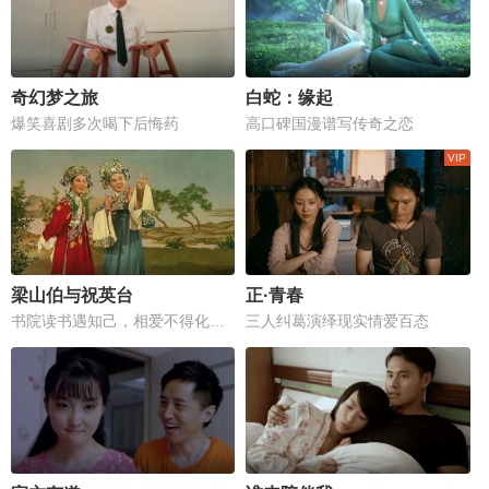
奇幻梦之旅
白蛇：缘起
爆笑喜剧多次喝下后悔药
高口碑国漫谱写传奇之恋
梁山伯与祝英台
正·青春
书院读书遇知己，相爱不得化蝶归
三人纠葛演绎现实情爱百态