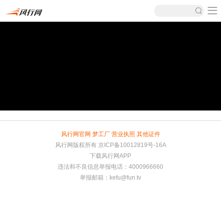
风行网官网
梦工厂
营业执照
其他证件
风行网版权所有
京ICP备10012819号-16A
下载风行网APP
违法和不良信息举报电话：4000966660
举报邮箱：
kefu@fun.tv