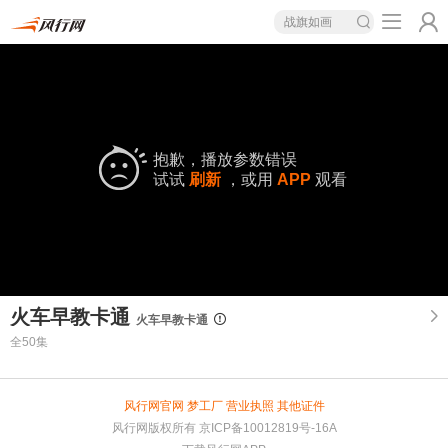
战旗如画
抱歉，播放参数错误
试试
刷新
，或用
APP
观看
火车早教卡通
火车早教卡通
全50集
风行网官网
梦工厂
营业执照
其他证件
风行网版权所有
京ICP备10012819号-16A