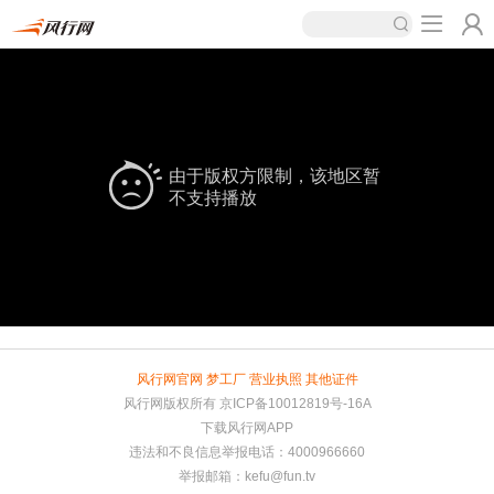
由于版权方限制，该地区暂
不支持播放
风行网官网
梦工厂
营业执照
其他证件
风行网版权所有
京ICP备10012819号-16A
下载风行网APP
违法和不良信息举报电话：4000966660
举报邮箱：
kefu@fun.tv