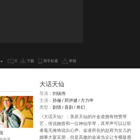
0
下载
用手机看
举报
大话天仙
导演：
刘镇伟
主演：
孙俪
/
郑伊健
/
方力申
类型：
剧情
/
喜剧
/
奇幻
《大话天仙》：美若天仙的许金凌拥有绝赞琴
艺，传说她曾和一位神仙学琴，其琴声可以让听
者毫无掩饰说出心声。金凌所在的赵府为女儿的
我
婚事大宴宾朋，但是高傲的金凌当众让专横跋扈
草根男