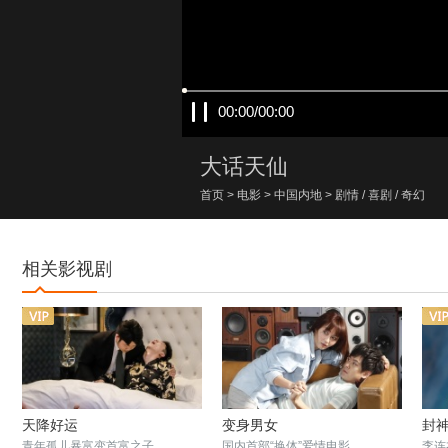
00:00/00:00
大话天仙
首页
>
电影
>
中国内地
>
剧情
/
喜剧
/
奇幻
相关影视剧
天降好运
变身男女
封
青年孤儿暴富变首富之子
国内首部“换体”爱情电影
李连