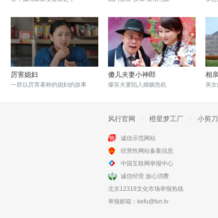
厉害媳妇
傻儿夫妻小神郎
相
一群以厉害著称的媳妇的故事
爆笑夫妻陷入婚姻危机
美女
风行官网
橙星梦工厂
小剪刀
诚信示范网站
经营性网站备案信息
武林怪兽
33号公路
中国互联网举报中心
港式无厘头爆笑合家欢喜剧
三亚旅游相亲电影
诚信经营 放心消费
北京12318文化市场举报热线
举报邮箱：
kefu@fun.tv