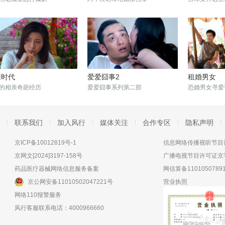
亲时代
爱爱囧事2
租婚男女
的相亲奇葩经历
爱爱囧事系列第二部
恐婚男女寻爱
联系我们
加入风行
媒体关注
合作专区
隐私声明
京ICP备10012819号-1
信息网络传播视听节目许
京网文[2024]3197-158号
广播电视节目许可证京字
药品医疗器械网络信息服务备案
网信算备11010507891
京公网安备11010502047221号
营业执照
网络110报警服务
风行客服联系电话：4000966660