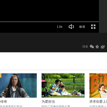
1.0x
标清
转发
神传奇
为爱担当
求求你爱上
杰老顽童怒打狐妖
阿牛江若琳结婚那点事
台球女神遇上