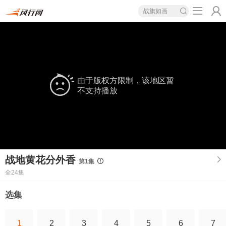
战旗如画
由于版权方限制，该地区暂
不支持播放
战地黄花分外香
第1集
全24集
选集
1
2
3
4
5
6
7