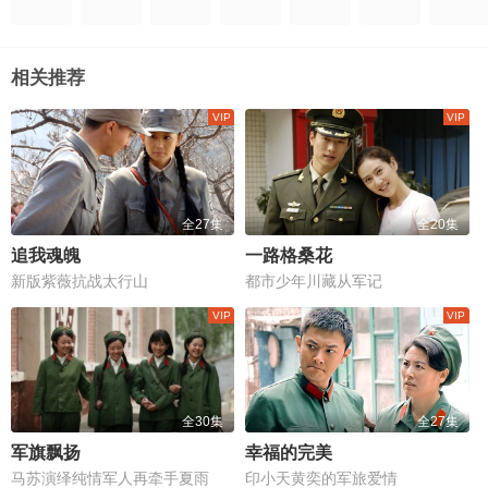
相关推荐
全27集
全20集
追我魂魄
一路格桑花
新版紫薇抗战太行山
都市少年川藏从军记
全30集
全27集
军旗飘扬
幸福的完美
马苏演绎纯情军人再牵手夏雨
印小天黄奕的军旅爱情