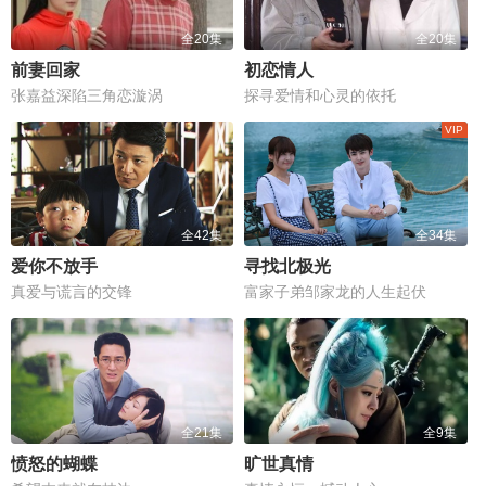
全20集
全20集
前妻回家
初恋情人
张嘉益深陷三角恋漩涡
探寻爱情和心灵的依托
全42集
全34集
爱你不放手
寻找北极光
真爱与谎言的交锋
富家子弟邹家龙的人生起伏
全21集
全9集
愤怒的蝴蝶
旷世真情