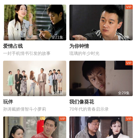
全21集
全22集
爱情占线
为你钟情
一封手机情书引发的故事
琉璃的年少时光
全37集
全29集
玩伴
我们像葵花
孙涛戴娇倩智斗小萝莉
70年代的青春启示录