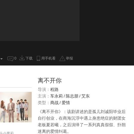
0
下载
用手机看
举报
离不开你
导演：
程路
主演：
车永莉
/
陈志朋
/
艾东
类型：
商战
/
爱情
《离不开你》：该剧讲述的是孤儿刘诚阳毕业后
自行创业，在商海沉浮中遇上身患绝症的财团女
老板夏若曦，之后演绎了一系列真真假假、扑朔
迷离的爱情纠葛。
斗小萝莉