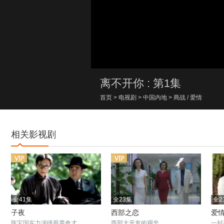
00:00/00:00
离不开你 : 第1集
首页
>
电视剧
>
中国内地
>
商战
/
爱情
相关影视剧
全41集
全23集
全2
子夜
西部之恋
爱
陈宝国实力演绎股票奇才
西部大开发的艰辛
一封