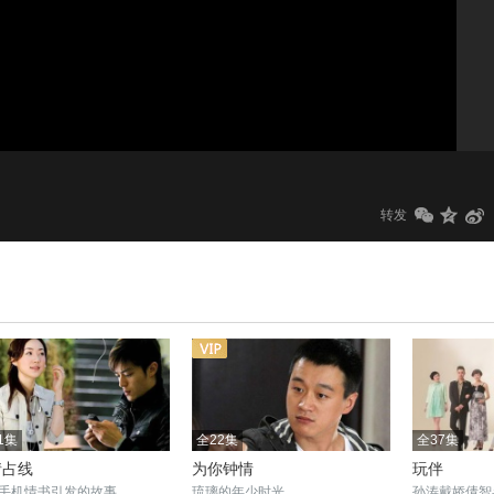
1.0x
标清
转发
1集
全22集
全37集
情占线
为你钟情
玩伴
手机情书引发的故事
琉璃的年少时光
孙涛戴娇倩智