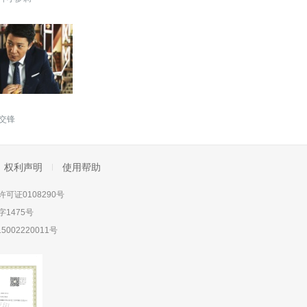
交锋
权利声明
使用帮助
可证0108290号
1475号
5002220011号