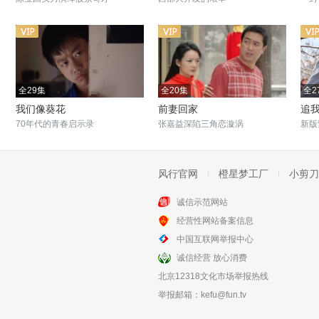
全29集
全20集
全2
我们像葵花
前妻回家
追
70年代的青春启示录
张嘉益深陷三角恋漩涡
新版
风行官网
橙星梦工厂
小剪刀
诚信示范网站
全34集
全21集
经营性网站备案信息
寻找北极光
愤怒的蝴蝶
中国互联网举报中心
富家子弟邹家龙的人生起伏
希望本来就在枕边
诚信经营 放心消费
北京12318文化市场举报热线
举报邮箱：
kefu@fun.tv