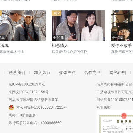
7集
全20集
全42集
我魂魄
初恋情人
爱你不放手
紫薇抗战太行山
探寻爱情和心灵的依托
真爱与谎言的
联系我们
加入风行
媒体关注
合作专区
隐私声明
京ICP备10012819号-1
信息网络传播视听节目许
京网文[2024]3197-158号
广播电视节目许可证京字
药品医疗器械网络信息服务备案
网信算备11010507891
京公网安备11010502047221号
营业执照
网络110报警服务
风行客服联系电话：4000966660