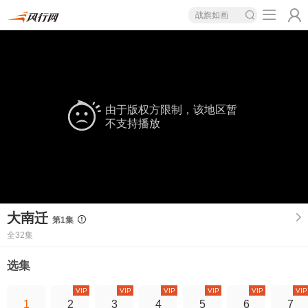
战旗如画
由于版权方限制，该地区暂
不支持播放
大南迁
第1集
全32集
选集
VIP
VIP
VIP
VIP
VIP
VIP
1
2
3
4
5
6
7