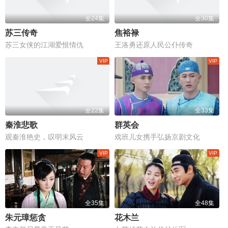
全24集
全30集
苏三传奇
焦裕禄
苏三女侠的江湖爱恨情仇
王洛勇还原人民公仆传奇
全22集
全33集
秦淮悲歌
群英会
观秦淮艳史，叹明末风云
戏班儿女携手弘扬京剧文化
全35集
全48集
朱元璋惩贪
花木兰