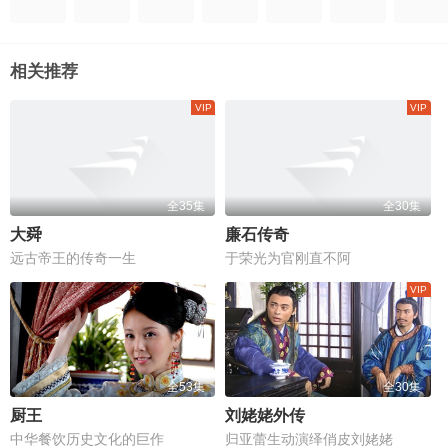
相关推荐
全35集
全30集
大舜
廉石传奇
远古帝王的传奇一生
于荣光为官刚直不阿
全53集
全30集
厨王
刘姥姥外传
中华餐饮历史文化的巨作
归亚蕾生动演绎俏皮刘姥姥