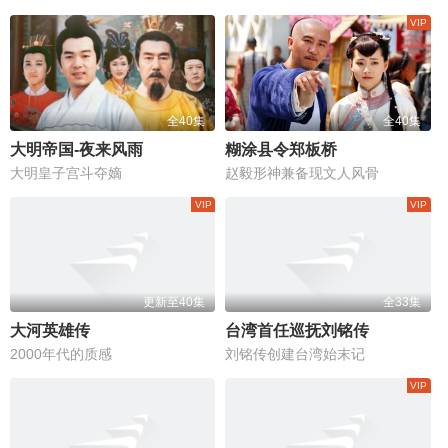
全40集
全40集
大明帝国-夜来风雨
糊涂县令郑板桥
大明皇子宫斗夺嫡
赵毅形神兼备现文人风骨
更新至40集
全33集
大河英雄传
台湾首任巡抚刘铭传
2000年代的质感
刘铭传创建台湾始末记