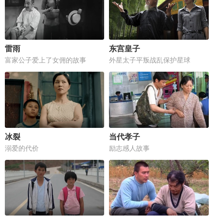
雷雨
东宫皇子
富家公子爱上了女佣的故事
外星太子平叛战乱保护星球
冰裂
当代孝子
溺爱的代价
励志感人故事