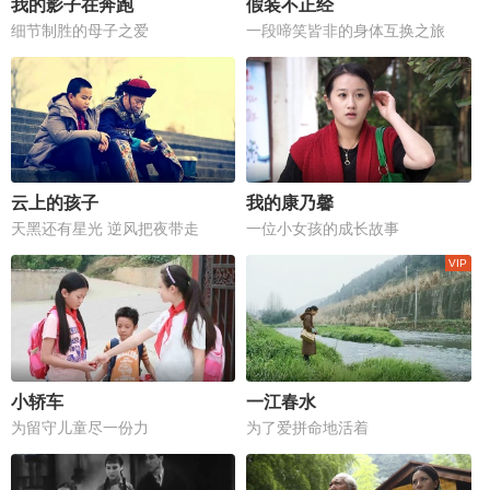
我的影子在奔跑
假装不正经
细节制胜的母子之爱
一段啼笑皆非的身体互换之旅
云上的孩子
我的康乃馨
天黑还有星光 逆风把夜带走
一位小女孩的成长故事
小轿车
一江春水
为留守儿童尽一份力
为了爱拼命地活着